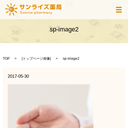
メ
sp-image2
TOP
[
トップページ画像
]
sp-image2
2017-05-30